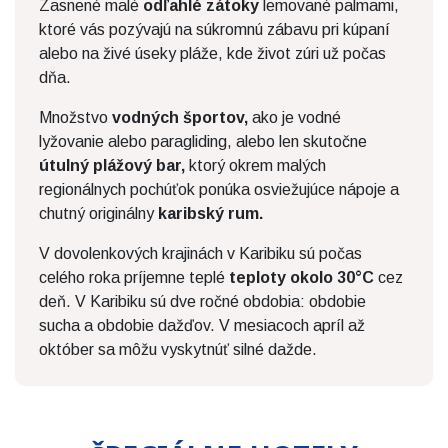
Zasnené malé
odľahlé zátoky
lemované palmami,
ktoré vás pozývajú na súkromnú zábavu pri kúpaní
alebo na živé úseky pláže, kde život zúri už počas
dňa.
Množstvo
vodných športov,
ako je vodné
lyžovanie alebo paragliding, alebo len skutočne
útulný plážový bar,
ktorý okrem malých
regionálnych pochúťok ponúka osviežujúce nápoje a
chutný originálny
karibský rum.
V dovolenkových krajinách v Karibiku sú počas
celého roka príjemne teplé
teploty okolo 30°C
cez
deň. V Karibiku sú dve ročné obdobia: obdobie
sucha a obdobie dažďov. V mesiacoch apríl až
október sa môžu vyskytnúť silné dažde.