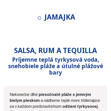
Azul Beach Resort Negril
*****
Jamajka (Jamajka)
☼ JAMAJKA
10 nocí
Vídeň
2 288 €
ROMANTIKA
od
SALSA, RUM A TEQUILLA
Príjemne teplá tyrkysová voda,
snehobiele pláže a útulné plážové
bary
Nekonečne dlhé
piesočnaté pláže s jemným
bielym pieskom
a nádherne teplé more trblietajúce
sa v každom predstaviteľnom
odtieni tyrkysovej
.