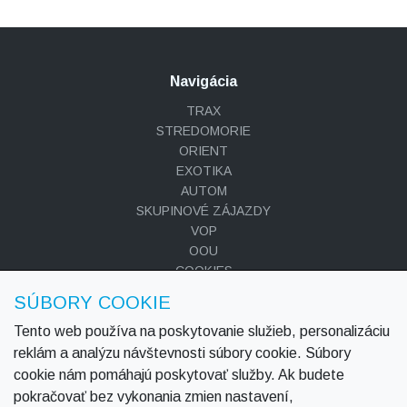
Navigácia
TRAX
STREDOMORIE
ORIENT
EXOTIKA
AUTOM
SKUPINOVÉ ZÁJAZDY
VOP
OOU
COOKIES
Blog
SÚBORY COOKIE
Kontakt
Tento web používa na poskytovanie služieb, personalizáciu
Odkazy
reklám a analýzu návštevnosti súbory cookie. Súbory
cookie nám pomáhajú poskytovať služby. Ak budete
VOP
pokračovať bez vykonania zmien nastavení,
Ochrana osobných údajov